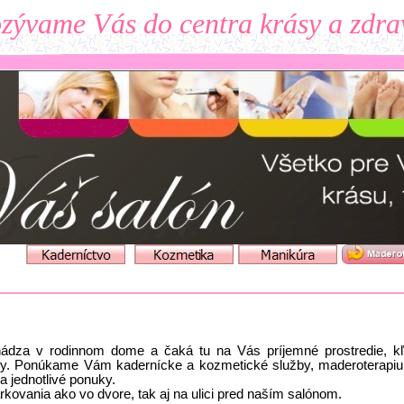
zývame Vás do centra krásy a zdra
ádza v rodinnom dome a čaká tu na Vás príjemné prostredie, kľ
éry. Ponúkame Vám kadernícke a kozmetické služby, maderoterapi
a jednotlivé ponuky.
rkovania ako vo dvore, tak aj na ulici pred naším salónom.