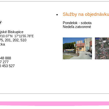
Služby na objednávk
Pondelok - sobota
Nedeľa zatvorené
jské Biskupice
'10.07"N 17°11'55.78"E
5, 201, 202, 510
cka
548 888
7 277
0 453 527
xls