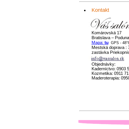
Kontakt
Komárovská 17
Bratislava – Poduna
Mapa:
tu
GPS - 48°8
Mestská doprava : 7
zastávka Priekopní
Objednávky:
Kaderníctvo: 0903 
Kozmetika: 0911 71
Maderoterapia: 095